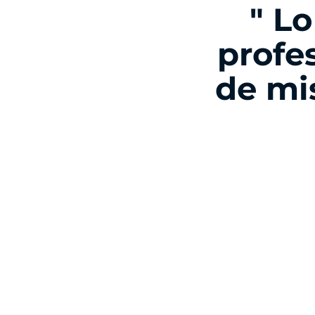
" L
profe
de mis