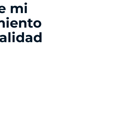
e mi
miento
calidad