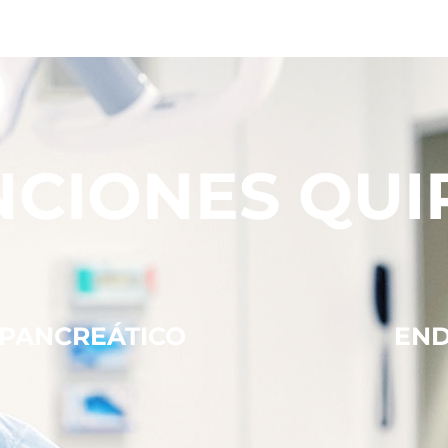
NCIONES QUI
-PANCREÁTICO
END