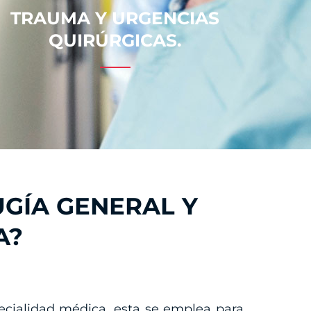
TRAUMA Y URGENCIAS
QUIRÚRGICAS.
UGÍA GENERAL Y
A?
ecialidad médica, esta se emplea para