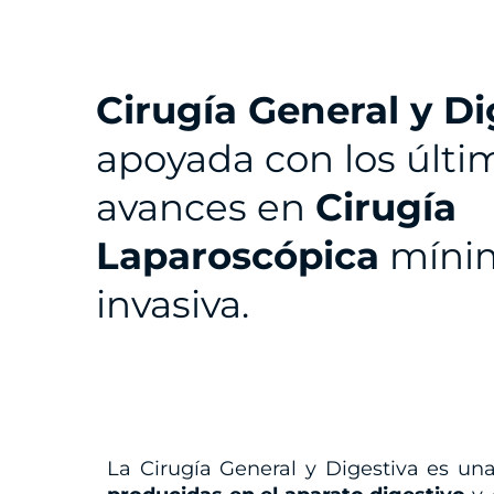
Cirugía General y Di
apoyada con los últi
avances en
Cirugía
Laparoscópica
míni
invasiva.
La Cirugía General y Digestiva es un