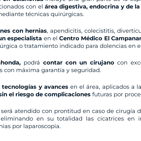
acionados con el
área digestiva, endocrina y de l
ediante técnicas quirúrgicas.
ones con hernias
, apendicitis, colecistitis, divert
n especialista
en el
Centro Médico El Campanar
rúrgica o tratamiento indicado para dolencias en 
ahonda,
podrá
contar con un cirujano
con exc
as con máxima garantía y seguridad.
 tecnologías y avances
en el área, aplicados a l
sin el riesgo de complicaciones
futuras por proce
será atendido con prontitud en caso de cirugía 
 eliminando en su totalidad las cicatrices en 
nias por laparoscopia.