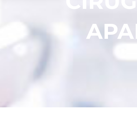
CIRUG
APA