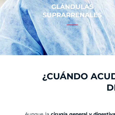
GLÁNDULAS
SUPRARRENALES
¿CUÁNDO ACUDI
D
Aunque la
cirugía general y digesti