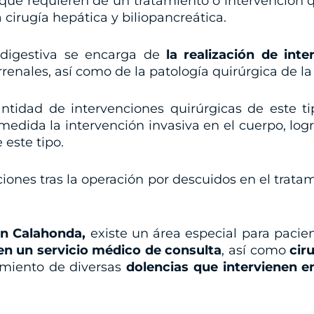
 que requieren de un tratamiento o intervención qu
a cirugía hepática y biliopancreática.
y digestiva se encarga de
la realización de int
arrenales, así como de la patología quirúrgica de 
cantidad de intervenciones quirúrgicas de este
 medida la intervención invasiva en el cuerpo, lo
 este tipo.
iones tras la operación por descuidos en el trat
en Calahonda,
existe un área especial para pacie
en un servicio médico de consulta
, así como
cir
tamiento de diversas
dolencias que intervienen e