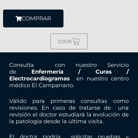
COMPRAR
#
0,00
€
!
t
r
Consulta con nuestro Servicio
p
de
Enfermería / Curas /
s
Electrocardiogramas
en nuestro centro
médico El Campanario.
t
#
Válido para primeras consultas como
t
revisiones. En caso de tratarse de una
r
revisión el doctor estudiará la evolución de
p
la patología desde la última visita.
-
g
El doctor podría solicitar pruebas y