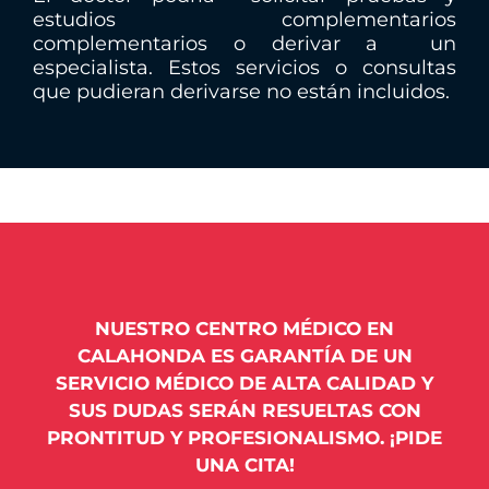
e
estudios complementarios
t
complementarios o derivar a un
t
especialista. Estos servicios o consultas
e
que pudieran derivarse no están incluidos.
x
t
d
a
t
a
-
t
NUESTRO CENTRO MÉDICO EN
r
CALAHONDA ES GARANTÍA DE UN
p
SERVICIO MÉDICO DE ALTA CALIDAD Y
g
SUS DUDAS SERÁN RESUELTAS CON
e
PRONTITUD Y PROFESIONALISMO. ¡PIDE
t
UNA CITA!
t