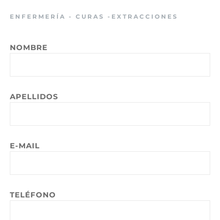
t
r
ENFERMERÍA - CURAS -EXTRACCIONES
p
e
NOMBRE
n
#
W
a
APELLIDOS
g
e
n
#
E-MAIL
!
t
r
p
TELÉFONO
s
t