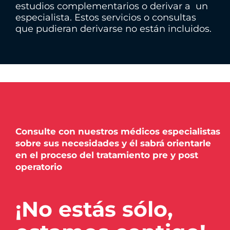
e
estudios complementarios o derivar a un
t
especialista. Estos servicios o consultas
que pudieran derivarse no están incluidos.
t
e
x
t
d
a
t
a
-
Consulte con nuestros médicos especialistas
sobre sus necesidades y él sabrá orientarle
t
en el proceso del tratamiento pre y post
r
operatorio
p
g
e
¡No estás sólo,
t
t