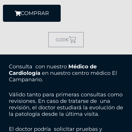
COMPRAR
#
0,00
€
!
t
r
Consulta con nuestro
Médico de
p
Cardiología
en nuestro centro médico El
s
Campanario.
t
#
Válido tanto para primeras consultas como
t
revisiones. En caso de tratarse de una
r
revisión, el doctor estudiará la evolución de
p
la patología desde la última visita.
-
g
El doctor podría solicitar pruebas y