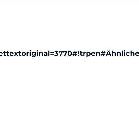
gettextoriginal=3770#!trpen#Ähnliche