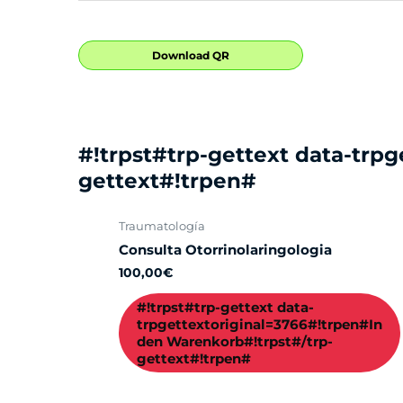
Download QR
#!trpst#trp-gettext data-trp
gettext#!trpen#
Traumatología
Consulta Otorrinolaringologia
100,00
€
#!trpst#trp-gettext data-
trpgettextoriginal=3766#!trpen#In
den Warenkorb#!trpst#/trp-
gettext#!trpen#