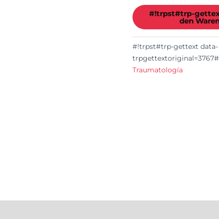
#!trpst#trp-gette
den Waren
#!trpst#trp-gettext data-
trpgettextoriginal=3767#
Traumatología