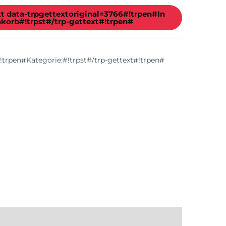
xt data-trpgettextoriginal=3766#!trpen#In
korb#!trpst#/trp-gettext#!trpen#
!trpen#Kategorie:#!trpst#/trp-gettext#!trpen#