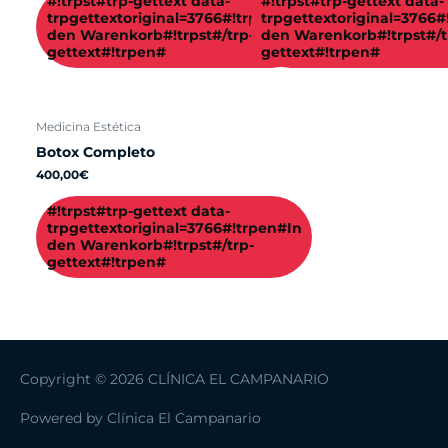
#!trpst#trp-gettext data-
#!trpst#trp-gettext data-
trpgettextoriginal=3766#!trpen#In
trpgettextoriginal=3766#
den Warenkorb#!trpst#/trp-
den Warenkorb#!trpst#/t
gettext#!trpen#
gettext#!trpen#
Medicina Estética
Botox Completo
400,00
€
#!trpst#trp-gettext data-
trpgettextoriginal=3766#!trpen#In
den Warenkorb#!trpst#/trp-
gettext#!trpen#
Copyright © 2026 CLÍNICA EL CAMPANARIO
Powered by
Clínica El Campanario