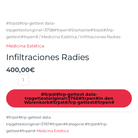
#!trpst#trp-gettext data-
trpgettextoriginal=3758#!trpen#Startseite#!trpst#/trp-
gettext#!trpen#
/
Medicina Estética
/ Infiltraciones Radies
Medicina Estética
Infiltraciones Radies
400,00
€
#!trpst#trp-gettext data-
trpgettextoriginal=3766#!trpen#In den
Warenkorb#!trpst#/trp-gettext#!trpen#
#!trpst#trp-gettext data-
trpgettextoriginal=3767#!trpen#Kategorie:#!trpst#/trp-
gettext#!trpen#
Medicina Estética