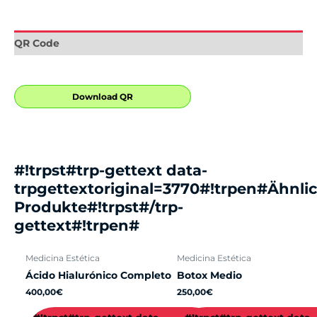
QR Code
Download QR
#!trpst#trp-gettext data-
trpgettextoriginal=3770#!trpen#Ähnli
Produkte#!trpst#/trp-
gettext#!trpen#
Medicina Estética
Medicina Estética
Ácido Hialurónico Completo
Botox Medio
400,00
€
250,00
€