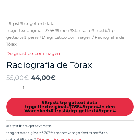
#!trpst#trp-gettext data-
trpgettextoriginal=3758#!trpen#Startseite#!trpst#/trp-
gettext#!trpen#
/
Diagnostico por imagen
/ Radiografía de
Tórax
Diagnostico por imagen
Radiografía de Tórax
55,00
€
44,00
€
#!trpst#trp-gettext data-
trpgettextoriginal=3766#!trpen#In den
Warenkorb#!trpst#/trp-gettext#!trpen#
#!trpst#trp-gettext data-
trpgettextoriginal=3767#!trpen#Kategorie:#!trpst#/trp-
gettext#!trpen#
Diagnostico por imagen