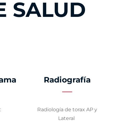
E SALUD
rama
Radiografía
:
Radiología de torax AP y
a
Lateral