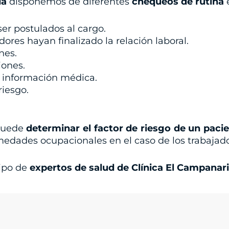
da
disponemos de diferentes
chequeos de rutina
er postulados al cargo.
res hayan finalizado la relación laboral.
nes.
iones.
la información médica.
riesgo.
 puede
determinar el factor de riesgo de un paci
edades ocupacionales en el caso de los trabajado
ipo de
expertos de salud de Clínica El Campanari