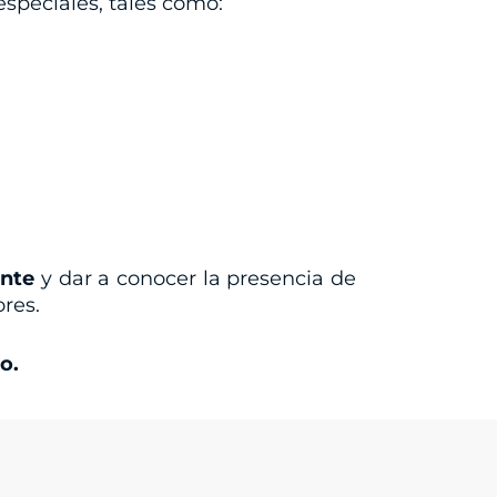
especiales, tales como:
ente
y dar a conocer la presencia de
res.
o.