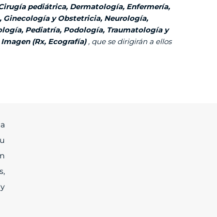
 Cirugía pediátrica, Dermatología, Enfermería,
n, Ginecología y O
bstetricia, Neurología,
logía, Pediatría, Podología, Traumatología y
 Imagen (Rx, Ecografía)
, que se dirigirán a ellos
 a
u
en
s,
 y