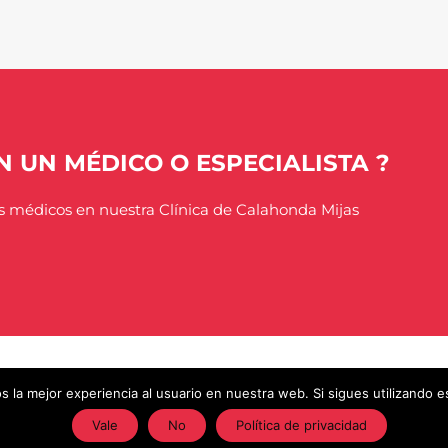
 UN MÉDICO O ESPECIALISTA ?
as médicos en nuestra Clínica de Calahonda Mijas
 la mejor experiencia al usuario en nuestra web. Si sigues utilizando 
Vale
No
Política de privacidad
wered by
Clínica El Campanario