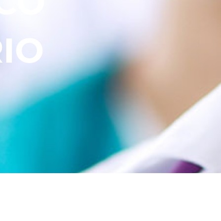
CO
IO