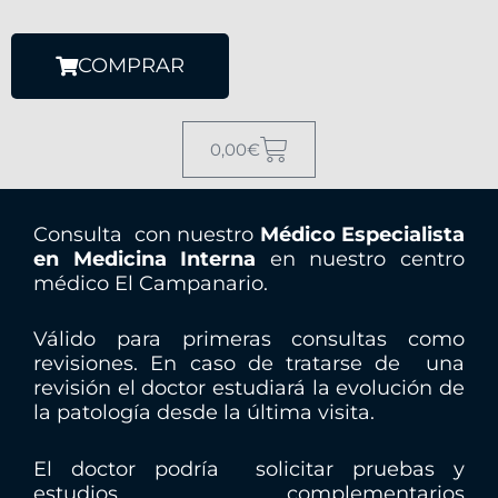
COMPRAR
C
0,00
€
a
r
r
Consulta con nuestro
Médico Especialista
i
en Medicina Interna
en nuestro centro
t
médico El Campanario.
o
Válido para primeras consultas como
revisiones. En caso de tratarse de una
revisión el doctor estudiará la evolución de
la patología desde la última visita.
El doctor podría solicitar pruebas y
estudios complementarios