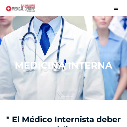
Ir
Men
al
princ
contenido
MEDICINA INTERNA
" El Médico Internista deber