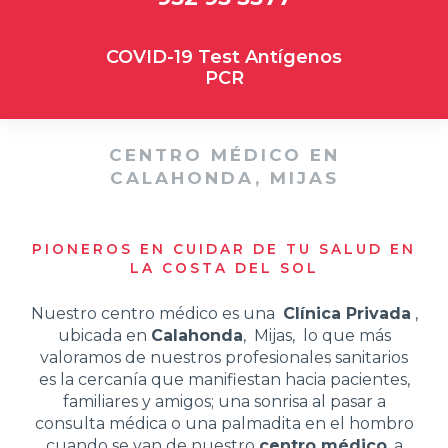
COVID-19 Test Antígenos
PCR
CENTRO MÉDICO EN
CALAHONDA, MIJAS
PIONEROS EN CUIDAR DE TU SALUD EN
LA COSTA DEL SOL
Nuestro centro médico es una
Clínica Privada
,
ubicada en
Calahonda
, Mijas, lo que más
valoramos de nuestros profesionales sanitarios
es la cercanía que manifiestan hacia pacientes,
familiares y amigos; una sonrisa al pasar a
consulta médica o una palmadita en el hombro
cuando se van de nuestro
centro médico
, a