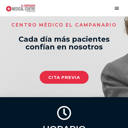
Ir
Men
al
princ
contenido
CENTRO MÉDICO EL CAMPANARIO
Cada día más pacientes
confían en nosotros
CITA PREVIA