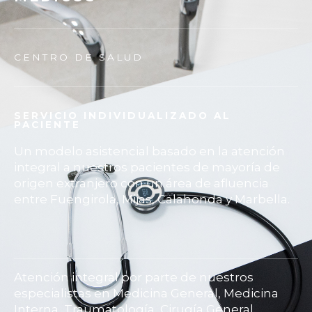
CENTRO DE SALUD
SERVICIO INDIVIDUALIZADO AL
PACIENTE
Un modelo asistencial basado en la atención
integral a nuestros pacientes de mayoría de
origen extranjero con un área de afluencia
entre Fuengirola, Mijas, Calahonda y Marbella.
Atención integral por parte de nuestros
especialistas en Medicina General, Medicina
Interna, Traumatología, Cirugía General,