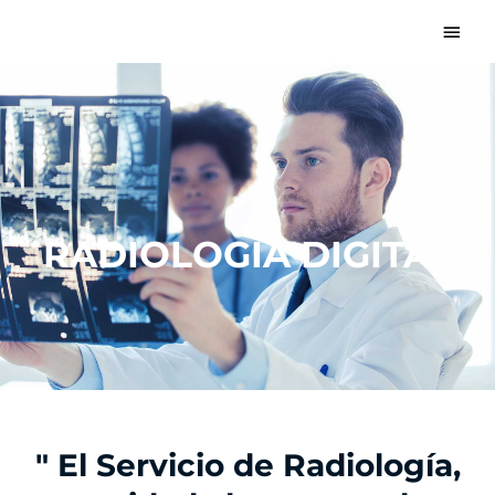
Ir
Men
al
princ
contenido
RADIOLOGÍA DIGITAL
" El Servicio de Radiología,