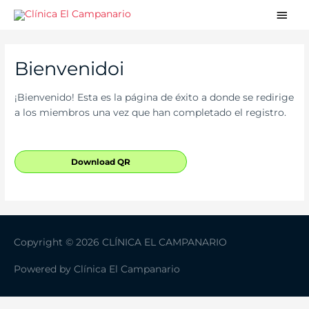
Ir
Men
al
princ
contenido
Bienvenidoi
¡Bienvenido! Esta es la página de éxito a donde se redirige
a los miembros una vez que han completado el registro.
Download QR
Copyright © 2026 CLÍNICA EL CAMPANARIO
Powered by
Clínica El Campanario