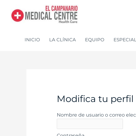
Ir
al
contenido
INICIO
LA CLÍNICA
EQUIPO
ESPECIA
Modifica tu perfil
Nombre de usuario o correo elec
Contraseña