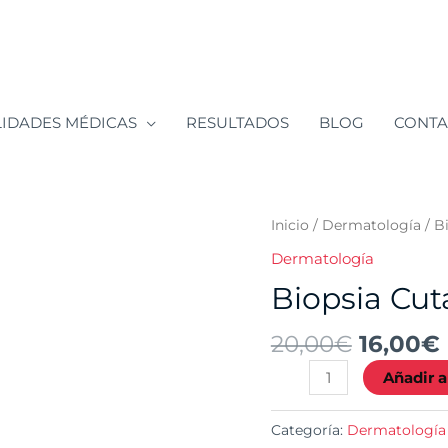
LIDADES MÉDICAS
RESULTADOS
BLOG
CONT
El
Biopsia
Inicio
/
Dermatología
/ B
precio
Cutánea
Dermatología
origina
cantidad
Biopsia Cu
era:
20,00€
20,00
€
16,00
€
Añadir a
Categoría:
Dermatología