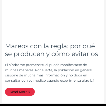
qué
se
producen
y
cómo
evitarlos
Mareos con la regla: por qué
se producen y cómo evitarlos
El síndrome premenstrual puede manifestarse de
muchas maneras. Por suerte, la población en general
dispone de mucha más información y no duda en
consultar con su médico cuando experimenta algo […]
Read More »