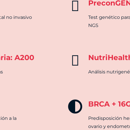
PreconGE
al no invasivo
Test genético par
NGS
ria: A200
NutriHealt
as
Análisis nutrigen
BRCA + 16
ión a la
Predisposición he
ovario y endomet