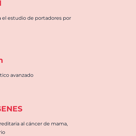
N
a el estudio de portadores por
h
ético avanzado
GENES
reditaria al cáncer de mama,
rio