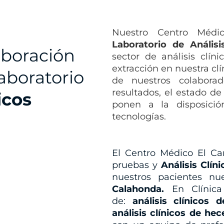
Nuestro Centro Médi
Laboratorio de Anális
aboración
sector de análisis clí
extracción en nuestra clí
aboratorio
de nuestros colaborad
resultados, el estado de
icos
ponen a la disposició
tecnologías.
El Centro Médico El C
pruebas y
Análisis C
lín
nuestros pacientes nu
Calahonda.
En Clínica 
de:
análisis clínicos 
análisis clínicos de he