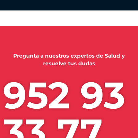
t
d
a
t
a
-
t
r
Pregunta a nuestros expertos de Salud y
p
resuelve tus dudas
g
952 93
e
t
t
e
x
33 77
t
o
r