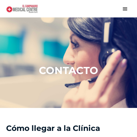
#!trpst#trp-
#!trp
gettext
gette
data-
trpgettextoriginal=1611#!trpen#Skip
data
to
trpg
content#!trpst#/trp-
gettext#!trpen#
Menu
gett
CONTACTO
Cómo llegar a la Clínica