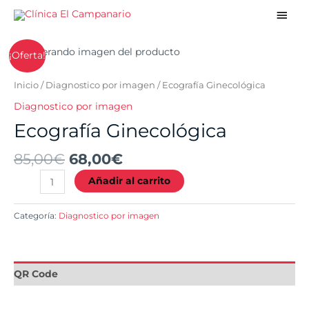
Ir
Men
al
princ
contenido
El
El
Ecografía
¡Oferta!
precio
precio
Ginecológica
original
actual
cantidad
Inicio
/
Diagnostico por imagen
/ Ecografía Ginecológica
era:
es:
Diagnostico por imagen
85,00€.
68,00€.
Ecografía Ginecológica
85,00
€
68,00
€
Añadir al carrito
Categoría:
Diagnostico por imagen
QR Code