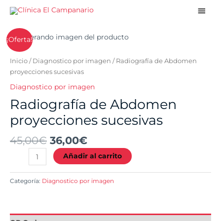
Ir
Men
al
princ
contenido
El
El
Radiografía
¡Oferta!
precio
precio
de
original
actual
Abdomen
Inicio
/
Diagnostico por imagen
/ Radiografía de Abdomen
era:
es:
proyecciones
proyecciones sucesivas
45,00€.
36,00€.
sucesivas
Diagnostico por imagen
cantidad
Radiografía de Abdomen
proyecciones sucesivas
45,00
€
36,00
€
Añadir al carrito
Categoría:
Diagnostico por imagen