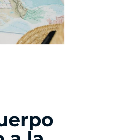
uerpo
 a la