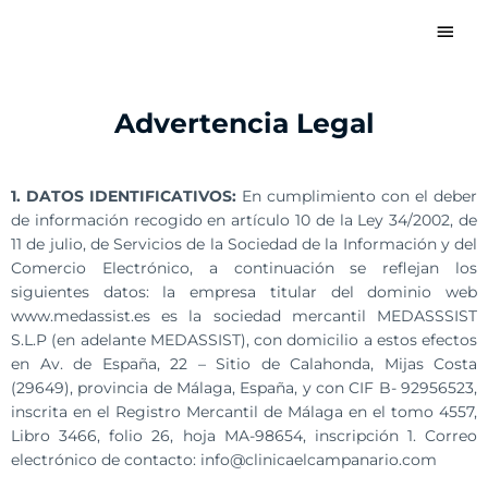
#!trpst#trp-
#!trp
gettext
gette
data-
trpgettextoriginal=1611#!trpen#Skip
data
to
Advertencia Legal
trpg
content#!trpst#/trp-
gettext#!trpen#
Menu
1. DATOS IDENTIFICATIVOS:
En cumplimiento con el deber
gett
de información recogido en artículo 10 de la Ley 34/2002, de
11 de julio, de Servicios de la Sociedad de la Información y del
Comercio Electrónico, a continuación se reflejan los
siguientes datos: la empresa titular del dominio web
www.medassist.es es la sociedad mercantil MEDASSSIST
S.L.P (en adelante MEDASSIST), con domicilio a estos efectos
en Av. de España, 22 – Sitio de Calahonda, Mijas Costa
(29649), provincia de Málaga, España, y con CIF B- 92956523,
inscrita en el Registro Mercantil de Málaga en el tomo 4557,
Libro 3466, folio 26, hoja MA-98654, inscripción 1. Correo
electrónico de contacto: info@clinicaelcampanario.com