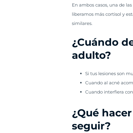
En ambos casos, una de las
liberamos más cortisol y e
similares.
¿
Cuándo deb
adulto
?
Si tus lesiones son m
Cuando al acné acomp
Cuando interfiera con 
¿
Qué hacer 
seguir
?