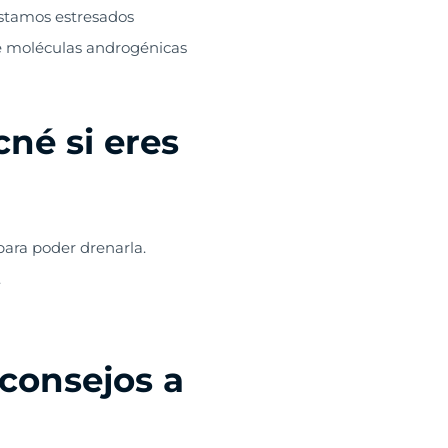
estamos estresados
de moléculas androgénicas
né si eres
para poder drenarla.
.
 consejos a